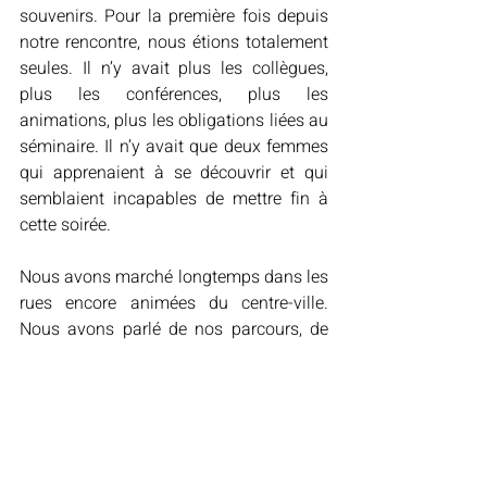
souvenirs. Pour la première fois depuis 
notre rencontre, nous étions totalement 
seules. Il n’y avait plus les collègues, 
plus les conférences, plus les 
animations, plus les obligations liées au 
séminaire. Il n’y avait que deux femmes 
qui apprenaient à se découvrir et qui 
semblaient incapables de mettre fin à 
cette soirée.
Nous avons marché longtemps dans les 
rues encore animées du centre-ville. 
Nous avons parlé de nos parcours, de 
nos peurs, de nos espoirs et de cette 
étrange sensation que certaines 
rencontres semblent arriver au bon 
moment, même lorsque l’on ne les 
attend pas. Je crois que nous savions 
toutes les deux ce qui était en train de 