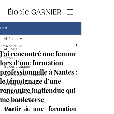
Élodie GARNIER
Post
All Posts
7 min de lecture
All Posts
J’ai rencontré une femme
Témoignages
lors d’une formation
Guides pratiques
professionnelle à Nantes :
Questionnement identitaire
le témoignage d’une
Coming out
rencontre inattendue qui
Relations entre femmes
me bouleverse
Divorce et séparation
Partir à une formation 
Romans et lecture