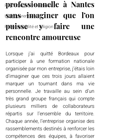
professionnelle à Nantes 
Psychologie et émotions
sans imaginer que l’on 
Homoparentalité
puisse y faire une 
Homosexualité et religion
rencontre amoureuse
Lorsque j’ai quitté Bordeaux pour 
participer à une formation nationale 
organisée par mon entreprise, j’étais loin 
d’imaginer que ces trois jours allaient 
marquer un tournant dans ma vie 
personnelle. Je travaille au sein d’un 
très grand groupe français qui compte 
plusieurs milliers de collaborateurs 
répartis sur l’ensemble du territoire. 
Chaque année, l’entreprise organise des 
rassemblements destinés à renforcer les 
compétences des équipes, à favoriser 