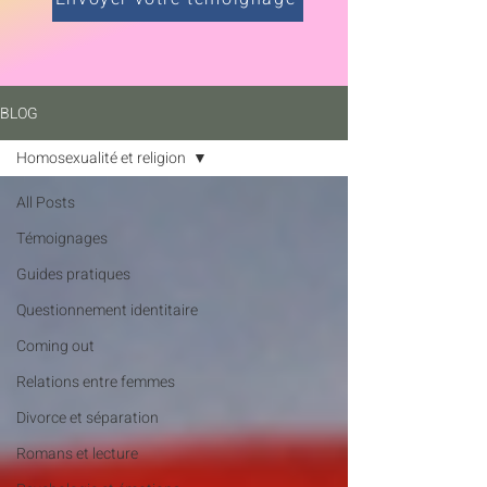
BLOG
Homosexualité et religion
All Posts
Témoignages
Guides pratiques
Questionnement identitaire
Coming out
Relations entre femmes
Divorce et séparation
Romans et lecture