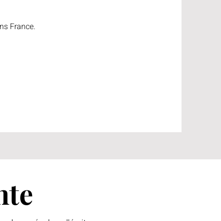
ins France.
nte