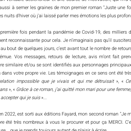
ussi à semer les graines de mon premier roman "Juste une fois
s nuits d'hiver où j'ai laissé parler mes émotions les plus profo
a première fois pendant la pandémie de Covid-19, des milliers d’
t reconnaissante pour cela. Je n’imaginais pas qu’il susciterai
n au bout de quelques jours, c’est avant tout le nombre de retours
nt émue. Vos messages, retours de lecture, avis m’ont fait p
re similaire et/ou se sont identifiés aux personnages principaux,
 dans votre propre vie. Les témoignages en ce sens ont été tr
relation impossible que je vivais et qui me détruisait
», «
Ce
2 ans
», «
Grâce à ce roman, j’ai quitté mon mari pour une femme, à
 accepter qui je suis
»...
en 2022, est sorti aux éditions Fayard, mon second roman "Je m
re été très nombreux à vous le procurer et pour ça MERCI. C'e
e... que je prends toujours autant de plaisir à écrire.