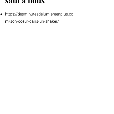
sauf à nous
https://desminutesdelumiereenplus.co
m/son-coeur-dans-un-shaker/
https://www.elle.fr/Loisirs/Livres/News
/Je-m-attendais-a-tout-sauf-a-nous-le-
livre-qui-prouve-que-l-on-peut-
retrouver-l-amour-apres-avoir-connu-
le-grand-amour-4028854
https://www.jeanne-magazine.com/le-
magazine/2022/05/30/sortie-de-
jeanne-magazine-97_22255/
https://www.leslecturesdelily.com/202
2/06/je-mattendais-tout-sauf-nous-
ecrit-par.html