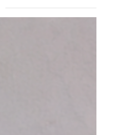
Comment annoncer son
homosexualité à ses enfants ?
Annoncer son homosexualité à ses enfants est
souvent l'une des étapes les plus redoutées d'un
coming out tardif. Comment trouver les bons mots ?