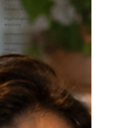
Romans et lecture
Psychologie et
émotions
Homoparentalité
Homosexualité et
religion