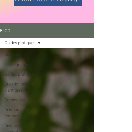
BLOG
Guides pratiques
All Posts
Témoignages
Guides pratiques
Questionnement
identitaire
Coming out
Relations entre
femmes
Divorce et
séparation