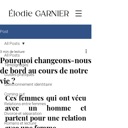
Élodie GARNIER
Post
All Posts
3 min de lecture
All Posts
Pourquoi changeons-nous
Témoignages
de bord au cours de notre
Guides pratiques
vie ?
Questionnement identitaire
Coming out
Ces femmes qui ont vécu 
Relations entre femmes
avec un homme et 
Divorce et séparation
partent pour une relation 
Romans et lecture
avec une femme