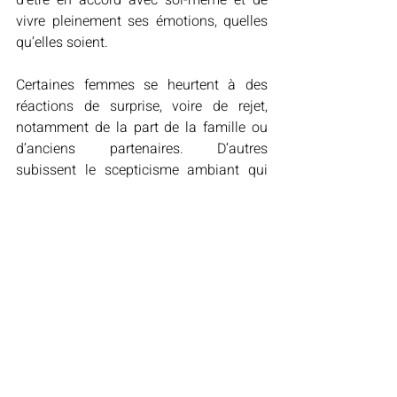
d’être en accord avec soi-même et de 
vivre pleinement ses émotions, quelles 
qu’elles soient.
Certaines femmes se heurtent à des 
réactions de surprise, voire de rejet, 
notamment de la part de la famille ou 
d’anciens partenaires. D’autres 
subissent le scepticisme ambiant qui 
cherche à réduire leur expérience à une 
simple « phase » ou une crise 
passagère. Pourtant, ce changement est 
souvent le fruit d’une réflexion profonde 
et d’un besoin d’authenticité. Souvent 
ces relations sont très ancrées et durent 
dans le temps. Heureusement, la société 
évolue, et de plus en plus de 
témoignages
 brisent les tabous sur la 
fluidité de la sexualité.