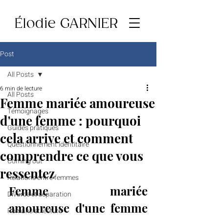
Élodie GARNIER
Post
All Posts
6 min de lecture
All Posts
Femme mariée amoureuse
Témoignages
d'une femme : pourquoi
Guides pratiques
cela arrive et comment
Questionnement identitaire
comprendre ce que vous
Coming out
ressentez
Relations entre femmes
Femme mariée 
Divorce et séparation
amoureuse d'une femme 
Romans et lecture