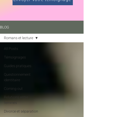
BLOG
Romans et lecture
All Posts
Témoignages
Guides pratiques
Questionnement
identitaire
Coming out
Relations entre
femmes
Divorce et séparation