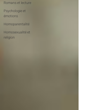
Romans et lecture
Psychologie et
émotions
Homoparentalité
Homosexualité et
religion