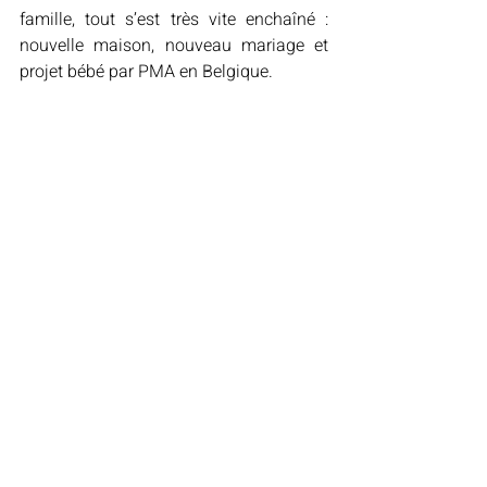
famille, tout s’est très vite enchaîné : 
nouvelle maison, nouveau mariage et 
projet bébé par PMA en Belgique.
Nous avons eu cette chance que cela 
fonctionne du premier coup. Notre petite 
Lily-Rose est née il y a tout juste 14 
mois. Aujourd’hui je suis fière de notre 
famille et je ne me retourne plus sur 
mon passé !
Photos non contractuelles.
Vous êtes homo, bi, hétéro ? Vous avez déjà 
eu une expérience avec une femme et vous 
voulez raconter votre histoire ?
Envoyez votre témoignage via le 
formulaire 
de contact
 afin qu’il soit publié sur mon site !