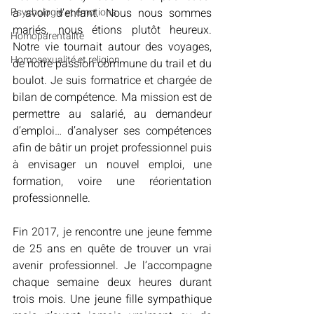
Psychologie et émotions
à avoir d’enfant. Nous nous sommes 
mariés, nous étions plutôt heureux. 
Homoparentalité
Notre vie tournait autour des voyages, 
Homosexualité et religion
de notre passion commune du trail et du 
boulot. Je suis formatrice et chargée de 
bilan de compétence. Ma mission est de 
permettre au salarié, au demandeur 
d’emploi… d’analyser ses compétences 
afin de bâtir un projet professionnel puis 
à envisager un nouvel emploi, une 
formation, voire une réorientation 
professionnelle.
Fin 2017, je rencontre une jeune femme 
de 25 ans en quête de trouver un vrai 
avenir professionnel. Je l’accompagne 
chaque semaine deux heures durant 
trois mois. Une jeune fille sympathique 