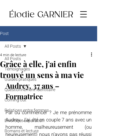
Élodie GARNIER
Post
All Posts
4 min de lecture
All Posts
Grâce à elle, j'ai enfin
Témoignages
trouvé un sens à ma vie
Guides pratiques
Audrey, 37 ans – 
Questionnement identitaire
Formatrice
Coming out
Relations entre femmes
Par où commencer ? Je me prénomme 
Audrey. J’ai été en couple 7 ans avec un 
Divorce et séparation
homme, malheureusement (ou 
Romans et lecture
heureusement) nous n’avons pas réussi 