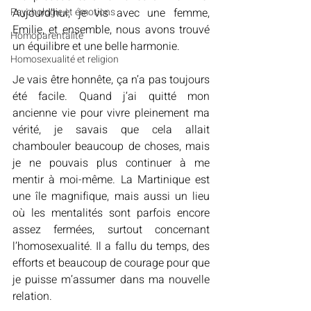
Psychologie et émotions
Aujourd’hui, je vis avec une femme, 
Emilie, et ensemble, nous avons trouvé 
Homoparentalité
un équilibre et une belle harmonie.
Homosexualité et religion
Je vais être honnête, ça n’a pas toujours 
été facile. Quand j’ai quitté mon 
ancienne vie pour vivre pleinement ma 
vérité, je savais que cela allait 
chambouler beaucoup de choses, mais 
je ne pouvais plus continuer à me 
mentir à moi-même. La Martinique est 
une île magnifique, mais aussi un lieu 
où les mentalités sont parfois encore 
assez fermées, surtout concernant 
l’homosexualité. Il a fallu du temps, des 
efforts et beaucoup de courage pour que 
je puisse m’assumer dans ma nouvelle 
relation.