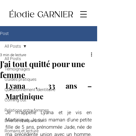
Élodie GARNIER
Post
All Posts
3 min de lecture
All Posts
J'ai tout quitté pour une
Témoignages
femme
Guides pratiques
Lyana , 33 ans – 
Questionnement identitaire
Martinique
Coming out
Relations entre femmes
Je m'appelle Lyana et je vis en 
Martinique. Je suis maman d'une petite 
Divorce et séparation
fille de 5 ans, prénommée Jade, née de 
Romans et lecture
ma précédente union avec un homme. 