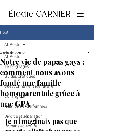
Élodie GARNIER
Post
All Posts
4 min de lecture
All Posts
Notre vie de papas gays :
Témoignages
comment nous avons
Guides pratiques
fondé une famille
Questionnement identitaire
homoparentale grâce à
Coming out
une GPA
Relations entre femmes
Divorce et séparation
Je n'imaginais pas que 
Romans et lecture