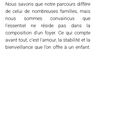
Nous savons que notre parcours diffère 
de celui de nombreuses familles, mais 
nous sommes convaincus que 
l'essentiel ne réside pas dans la 
composition d'un foyer. Ce qui compte 
avant tout, c'est l'amour, la stabilité et la 
bienveillance que l'on offre à un enfant. 
Rose grandit entourée d'affection, de 
repères solides et d'une famille qui 
l'aime profondément.
Devenir papas grâce à 
une GPA a changé notre 
vie
Si je devais résumer notre histoire, je 
dirais qu'elle est avant tout celle d'un 