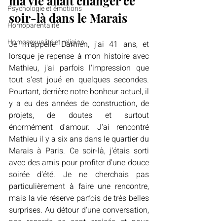
ma vie allait changer ce 
Psychologie et émotions
soir-là dans le Marais
Homoparentalité
Homosexualité et religion
Je m'appelle Damien, j'ai 41 ans, et 
lorsque je repense à mon histoire avec 
Mathieu, j'ai parfois l'impression que 
tout s'est joué en quelques secondes. 
Pourtant, derrière notre bonheur actuel, il 
y a eu des années de construction, de 
projets, de doutes et surtout 
énormément d'amour. J'ai rencontré 
Mathieu il y a six ans dans le quartier du 
Marais à Paris. Ce soir-là, j'étais sorti 
avec des amis pour profiter d'une douce 
soirée d'été. Je ne cherchais pas 
particulièrement à faire une rencontre, 
mais la vie réserve parfois de très belles 
surprises. Au détour d'une conversation, 