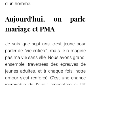
d'un homme.
Aujourd'hui, on parle 
mariage et PMA
Je sais que sept ans, c'est jeune pour 
parler de "vie entière", mais je n'imagine 
pas ma vie sans elle. Nous avons grandi 
ensemble, traversées des épreuves de 
jeunes adultes, et à chaque fois, notre 
amour s'est renforcé. C'est une chance 
incroyable de l'avoir rencontrée si tôt 
dans ma vie. Elle est ma meilleure 
amie, ma confidente, mon alter ego. Et 
je suis infiniment reconnaissante de 
tout ce qu'elle m'apporte. Nous avons 
l'envie de réaliser notre rêve, celui de 
devenir une famille avec des enfants.