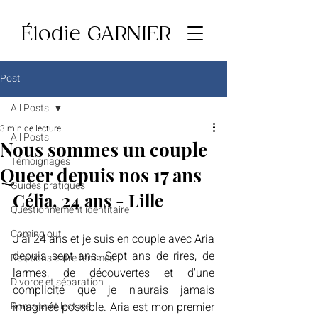
Élodie GARNIER
Post
All Posts
3 min de lecture
All Posts
Nous sommes un couple
Témoignages
Queer depuis nos 17 ans
Guides pratiques
Célia, 24 ans - Lille
Questionnement identitaire
Coming out
J'ai 24 ans et je suis en couple avec Aria 
depuis sept ans. Sept ans de rires, de 
Relations entre femmes
larmes, de découvertes et d'une 
Divorce et séparation
complicité que je n'aurais jamais 
Romans et lecture
imaginée possible. Aria est mon premier 