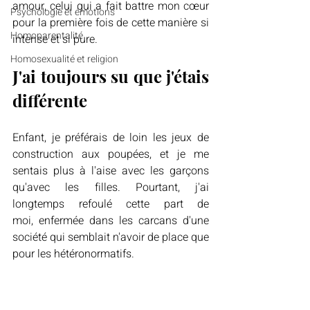
amour, celui qui a fait battre mon cœur 
Psychologie et émotions
pour la première fois de cette manière si 
Homoparentalité
intense et si pure. 
Homosexualité et religion
J'ai toujours su que j'étais 
différente
Enfant, je préférais de loin les jeux de 
construction aux poupées, et je me 
sentais plus à l'aise avec les garçons 
qu'avec les filles. Pourtant, j'ai 
longtemps refoulé cette part de 
moi, enfermée dans les carcans d'une 
société qui semblait n'avoir de place que 
pour les hétéronormatifs.