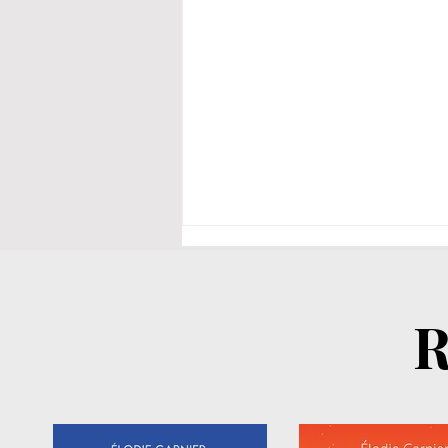
R
Je suis hétéro, mariée… et
j'aime profondément ma