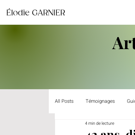
Élodie GARNIER
Ar
All Posts
Témoignages
Gui
4 min de lecture
Divorce et séparation
Roman
42 ans, d