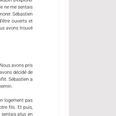
besoin d'explorer 
e ne me sentais 
gnorer. Sébastien 
’être ouverts et 
us avons trouvé 
. Nous avons pris 
 avons décidé de 
it. Sébastien a 
chemin.
 un logement pas 
e fils. Et puis, 
 sentais plus en 