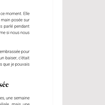
 ce moment. Elle 
a main posée sur 
s parlé pendant 
omme si nous nous 
a embrassée pour 
n baiser, c’était 
s que je pouvais 
sée
es, une semaine 
liale, mais une 