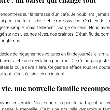
ontrées sur la terrasse d’un café. Je n’oublierai jamais
i pour me faire la bise, et je me souviens très bien de s
n geste simple, mais tellement chargé de sens. Nous avon
ngé sur nos vies, nos rêves, nos craintes. C'était fluide, c
 longtemps.
cidé de regagner nos voitures en fin de journée, elle m’
baiser a été une révélation pour moi. Ce n’était pas juste u
étais là où je devais être. Ce geste a effacé tous les doute
 tout s’était éclairci en un instant.
 vie, une nouvelle famille recompo
 vivons ensemble. Nos enfants respectifs partagent nos vi
e passe à merveille. C’est une nouvelle dynamique fami