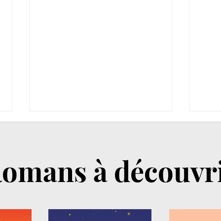
omans à découvr
J’ai réalisé mon fantasme de
Je s
coucher avec une femme :
ma m