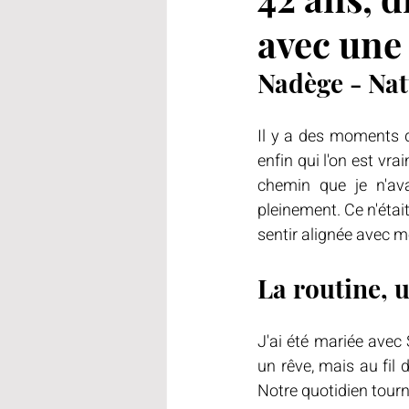
avec un
Homosexualité et religion
Nadège - Na
Il y a des moments d
enfin qui l'on est vr
chemin que je n'av
pleinement. Ce n'était
sentir alignée avec 
La routine, 
J'ai été mariée ave
un rêve, mais au fil 
Notre quotidien tourna