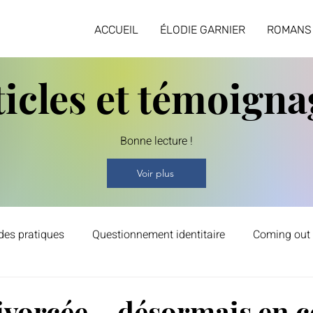
ACCUEIL
ÉLODIE GARNIER
ROMANS
ticles et témoigna
Bonne lecture !
Voir plus
des pratiques
Questionnement identitaire
Coming out
s et lecture
Psychologie et émotions
Homoparentali
ivorcée... désormais en 