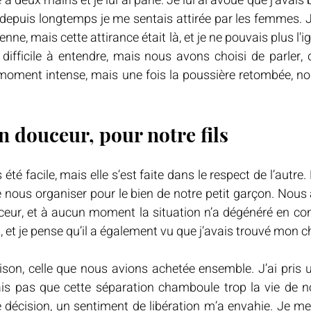
à deux mains et je lui ai parlé. Je lui ai avoué que j'avais 
 depuis longtemps je me sentais attirée par les femmes. J
nne, mais cette attirance était là, et je ne pouvais plus l'i
 difficile à entendre, mais nous avons choisi de parler, d
moment intense, mais une fois la poussière retombée, no
n douceur, pour notre fils
été facile, mais elle s’est faite dans le respect de l’autre
e nous organiser pour le bien de notre petit garçon. Nous
eur, et à aucun moment la situation n’a dégénéré en confl
et je pense qu’il a également vu que j’avais trouvé mon 
aison, celle que nous avions achetée ensemble. J’ai pris
ais pas que cette séparation chamboule trop la vie de notr
e décision, un sentiment de libération m’a envahie. Je me