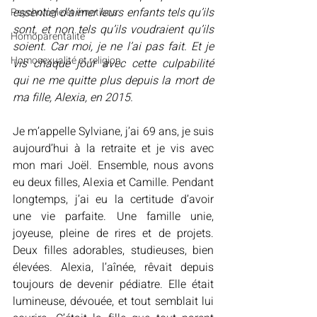
essentiel d’aimer leurs enfants tels qu’ils 
Psychologie et émotions
sont, et non tels qu’ils voudraient qu’ils 
Homoparentalité
soient. Car moi, je ne l’ai pas fait. Et je 
Homosexualité et religion
vis chaque jour avec cette culpabilité 
qui ne me quitte plus depuis la mort de 
ma fille, Alexia, en 2015.
Je m’appelle Sylviane, j’ai 69 ans, je suis 
aujourd’hui à la retraite et je vis avec 
mon mari Joël. Ensemble, nous avons 
eu deux filles, Alexia et Camille. Pendant 
longtemps, j’ai eu la certitude d’avoir 
une vie parfaite. Une famille unie, 
joyeuse, pleine de rires et de projets. 
Deux filles adorables, studieuses, bien 
élevées. Alexia, l’aînée, rêvait depuis 
toujours de devenir pédiatre. Elle était 
lumineuse, dévouée, et tout semblait lui 