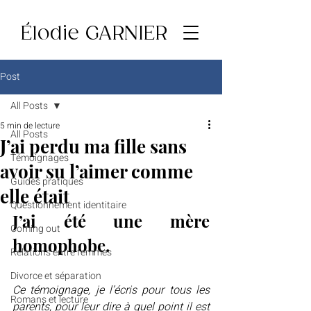
Élodie GARNIER
Post
All Posts
5 min de lecture
All Posts
J’ai perdu ma fille sans
Témoignages
avoir su l’aimer comme
Guides pratiques
elle était
Questionnement identitaire
J’ai été une mère 
Coming out
homophobe.
Relations entre femmes
Divorce et séparation
Ce témoignage, je l’écris pour tous les 
Romans et lecture
parents, pour leur dire à quel point il est 