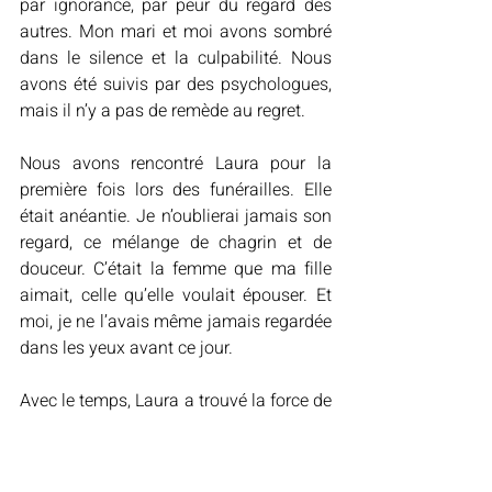
par ignorance, par peur du regard des 
autres. Mon mari et moi avons sombré 
dans le silence et la culpabilité. Nous 
avons été suivis par des psychologues, 
mais il n’y a pas de remède au regret.
Nous avons rencontré Laura pour la 
première fois lors des funérailles. Elle 
était anéantie. Je n’oublierai jamais son 
regard, ce mélange de chagrin et de 
douceur. C’était la femme que ma fille 
aimait, celle qu’elle voulait épouser. Et 
moi, je ne l’avais même jamais regardée 
dans les yeux avant ce jour.
Avec le temps, Laura a trouvé la force de 
reconstruire sa vie. Elle est aujourd’hui 
en couple, elle a un petit garçon. Nous 
nous parlons parfois. Je lui ai demandé 