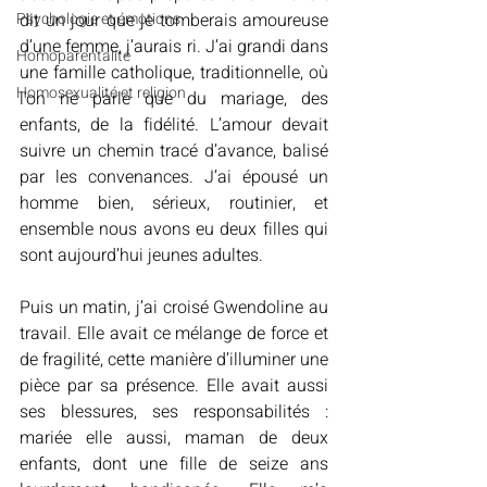
Psychologie et émotions
dit un jour que je tomberais amoureuse 
d’une femme, j’aurais ri. J’ai grandi dans 
Homoparentalité
une famille catholique, traditionnelle, où 
Homosexualité et religion
l’on ne parle que du mariage, des 
enfants, de la fidélité. L’amour devait 
suivre un chemin tracé d’avance, balisé 
par les convenances. J’ai épousé un 
homme bien, sérieux, routinier, et 
ensemble nous avons eu deux filles qui 
sont aujourd’hui jeunes adultes.
Puis un matin, j’ai croisé Gwendoline au 
travail. Elle avait ce mélange de force et 
de fragilité, cette manière d’illuminer une 
pièce par sa présence. Elle avait aussi 
ses blessures, ses responsabilités : 
mariée elle aussi, maman de deux 
enfants, dont une fille de seize ans 