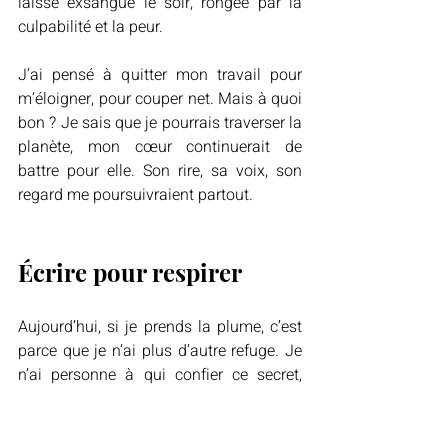
laisse exsangue le soir, rongée par la 
culpabilité et la peur.
J’ai pensé à quitter mon travail pour 
m’éloigner, pour couper net. Mais à quoi 
bon ? Je sais que je pourrais traverser la 
planète, mon cœur continuerait de 
battre pour elle. Son rire, sa voix, son 
regard me poursuivraient partout.
Écrire pour respirer
Aujourd’hui, si je prends la plume, c’est 
parce que je n’ai plus d’autre refuge. Je 
n’ai personne à qui confier ce secret, 
alors je l’écris. Peut-être que poser les 
mots m’aidera à me libérer un peu, à 
trouver un souffle dans cette prison 