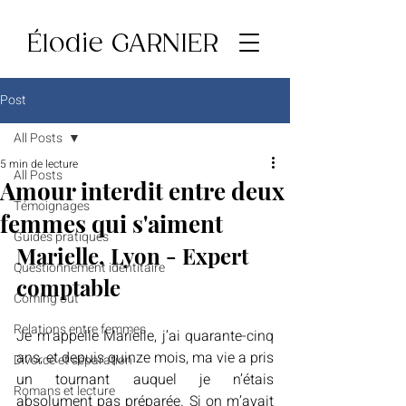
Élodie GARNIER
Post
All Posts
5 min de lecture
All Posts
Amour interdit entre deux
Témoignages
femmes qui s'aiment
Guides pratiques
Marielle, Lyon - Expert 
Questionnement identitaire
comptable
Coming out
Relations entre femmes
Je m’appelle Marielle, j’ai quarante-cinq 
ans, et depuis quinze mois, ma vie a pris 
Divorce et séparation
un tournant auquel je n’étais 
Romans et lecture
absolument pas préparée. Si on m’avait 