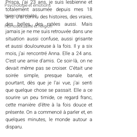
Prisca, j’ai 23 ans, je suis lesbienne et 
Psychologie et émotions
totalement assumée depuis mes 18 
Homoparentalité
ans. J’ai connu des histoires, des vraies, 
des belles, des ratées aussi. Mais 
Homosexualité et religion
jamais je ne me suis retrouvée dans une 
situation aussi confuse, aussi grisante 
et aussi douloureuse à la fois. Il y a six 
mois, j’ai rencontré Anna. Elle a 24 ans. 
C’est une amie d’amis. Ce soir-là, on ne 
devait même pas se croiser. C’était une 
soirée simple, presque banale, et 
pourtant, dès que je l’ai vue, j’ai senti 
que quelque chose se passait. Elle a ce 
sourire un peu timide, ce regard franc, 
cette manière d’être à la fois douce et 
présente. On a commencé à parler et, en 
quelques minutes, le monde autour a 
disparu.