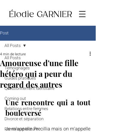
Élodie GARNIER
Post
All Posts
4 min de lecture
All Posts
Amoureuse d'une fille
Témoignages
hétéro qui a peur du
Guides pratiques
regard des autres
Questionnement identitaire
Coming out
Une rencontre qui a tout 
Relations entre femmes
bouleversé
Divorce et séparation
Je m’appelle Precillia mais on m'appelle 
Romans et lecture