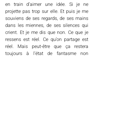
en train d’aimer une idée. Si je ne 
projette pas trop sur elle. Et puis je me 
souviens de ses regards, de ses mains 
dans les miennes, de ses silences qui 
crient. Et je me dis que non. Ce que je 
ressens est réel. Ce qu’on partage est 
réel. Mais peut-être que ça restera 
toujours à l’état de fantasme non 
assumé.
Conclusion : aimer, 
même sans réponse
Ce que je vis avec Anna est à la fois 
beau et cruel. C’est un amour sans nom, 
sans définition, coincé dans les non-
dits. Je ne sais pas de quoi demain sera 