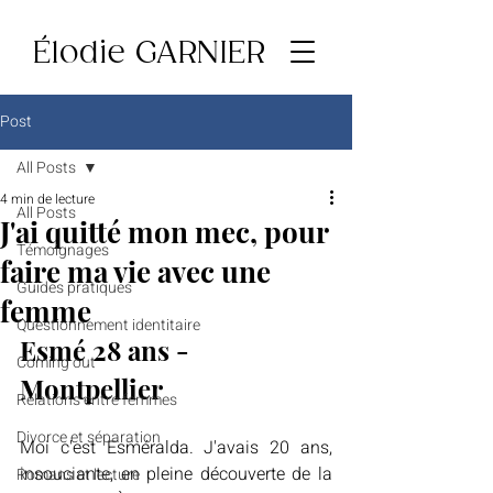
Élodie GARNIER
Post
All Posts
4 min de lecture
All Posts
J'ai quitté mon mec, pour
Témoignages
faire ma vie avec une
Guides pratiques
femme
Questionnement identitaire
Esmé 28 ans - 
Coming out
Montpellier 
Relations entre femmes
Divorce et séparation
Moi c'est Esméralda. J'avais 20 ans, 
insouciante, en pleine découverte de la 
Romans et lecture