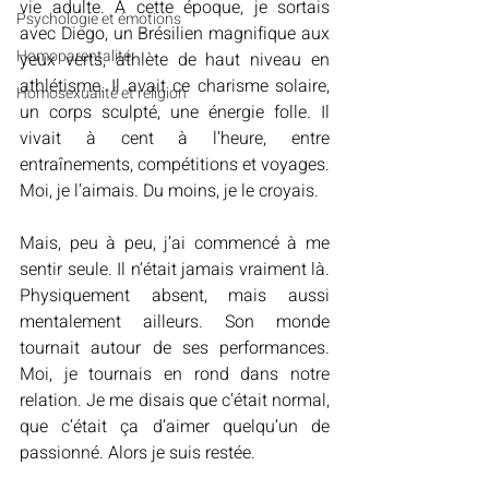
vie adulte. À cette époque, je sortais 
Psychologie et émotions
avec Diego, un Brésilien magnifique aux 
Homoparentalité
yeux verts, athlète de haut niveau en 
athlétisme. Il avait ce charisme solaire, 
Homosexualité et religion
un corps sculpté, une énergie folle. Il 
vivait à cent à l’heure, entre 
entraînements, compétitions et voyages. 
Moi, je l’aimais. Du moins, je le croyais.
Mais, peu à peu, j’ai commencé à me 
sentir seule. Il n’était jamais vraiment là. 
Physiquement absent, mais aussi 
mentalement ailleurs. Son monde 
tournait autour de ses performances. 
Moi, je tournais en rond dans notre 
relation. Je me disais que c’était normal, 
que c’était ça d’aimer quelqu’un de 
passionné. Alors je suis restée.