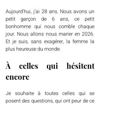
Aujourd’hui, j’ai 28 ans. Nous avons un 
petit garçon de 6 ans, ce petit 
bonhomme qui nous comble chaque 
jour. Nous allons nous marier en 2026. 
Et je suis, sans exagérer, la femme la 
plus heureuse du monde.
À celles qui hésitent 
encore
Je souhaite à toutes celles qui se 
posent des questions, qui ont peur de ce 
qu’elles ressentent, de s’écouter 
vraiment. Ne laissez personne décider 
de ce que vous devez être ou ressentir. 
L’amour n’a pas de genre. Il a juste une 
intensité, une vérité.