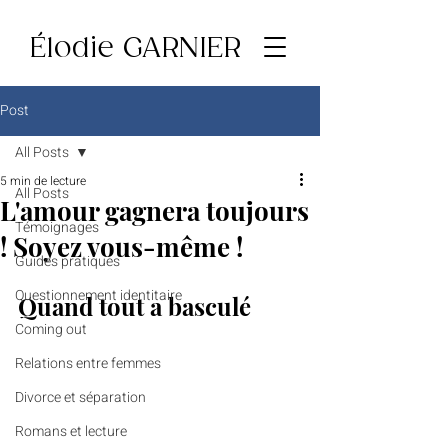
Élodie GARNIER
Post
All Posts
5 min de lecture
All Posts
L'amour gagnera toujours
Témoignages
! Soyez vous-même !
Guides pratiques
Questionnement identitaire
Quand tout a basculé
Coming out
Relations entre femmes
Divorce et séparation
Romans et lecture