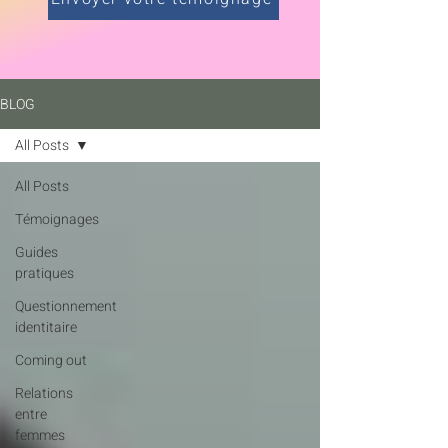
BLOG
All Posts
All Posts
Témoignages
Guides
pratiques
Questionnement
identitaire
Coming out
Relations
entre
femmes