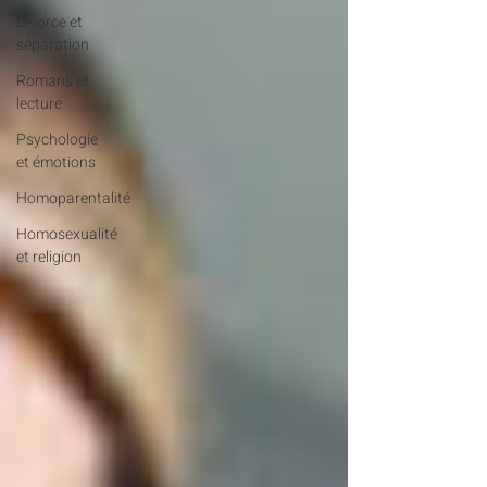
Divorce et
séparation
Romans et
lecture
Psychologie
et émotions
Homoparentalité
Homosexualité
et religion