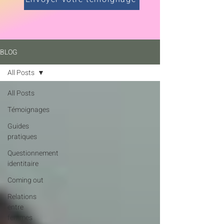
BLOG
All Posts
All Posts
Témoignages
Guides
pratiques
Questionnement
identitaire
Coming out
Relations
entre
femmes