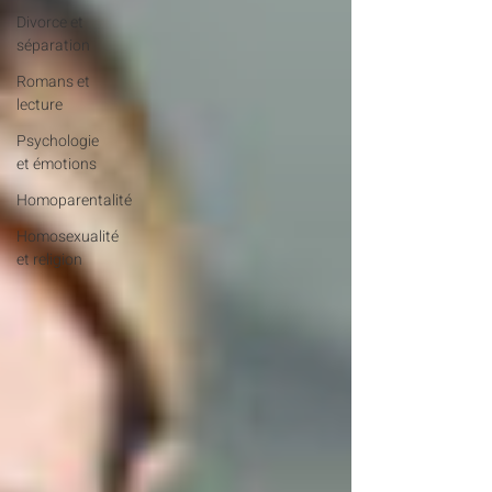
Divorce et
séparation
Romans et
lecture
Psychologie
et émotions
Homoparentalité
Homosexualité
et religion