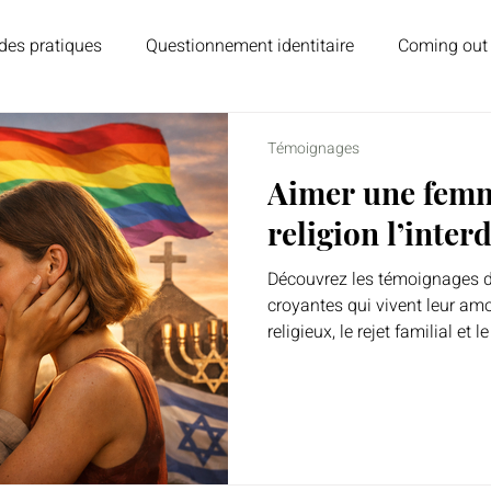
des pratiques
Questionnement identitaire
Coming out
ns et lecture
Psychologie et émotions
Homoparentali
Témoignages
Aimer une femm
religion l’interd
Découvrez les témoignages 
croyantes qui vivent leur amo
religieux, le rejet familial et le