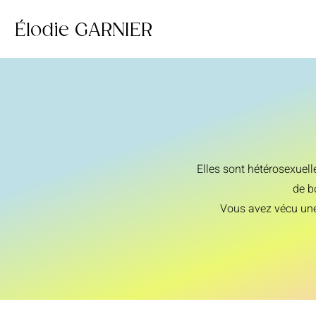
Élodie GARNIER
Elles son
t hétérosexuel
de b
Vous avez vécu une