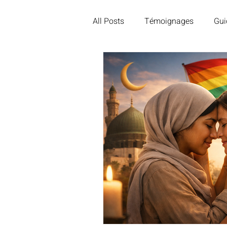
All Posts
Témoignages
Gui
Divorce et séparation
Roma
Homosexualité et religion