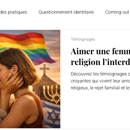
des pratiques
Questionnement identitaire
Coming out
ns et lecture
Psychologie et émotions
Homoparentali
Témoignages
Aimer une femm
religion l’interd
Découvrez les témoignages 
croyantes qui vivent leur amo
religieux, le rejet familial et le