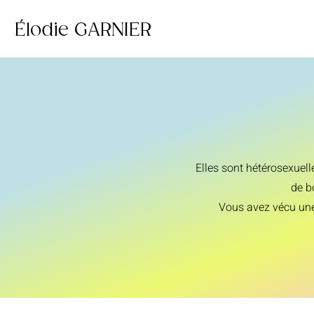
Élodie GARNIER
Elles son
t hétérosexuel
de b
Vous avez vécu une