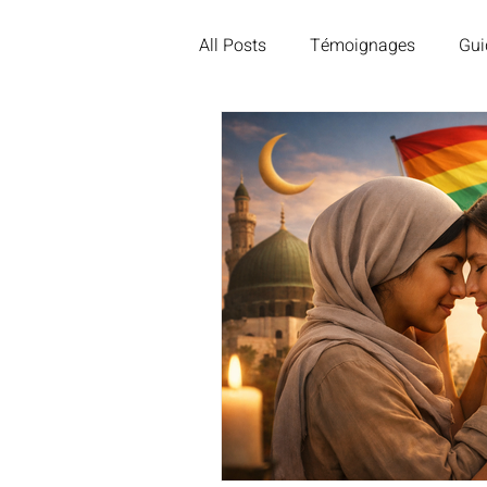
All Posts
Témoignages
Gui
Divorce et séparation
Roma
Homosexualité et religion