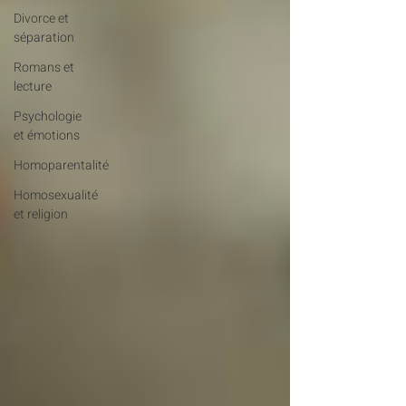
Divorce et
séparation
Romans et
lecture
Psychologie
et émotions
Homoparentalité
Homosexualité
et religion