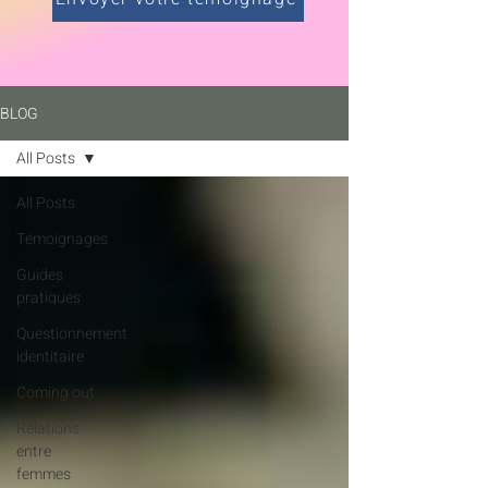
BLOG
All Posts
All Posts
Témoignages
Guides
pratiques
Questionnement
identitaire
Coming out
Relations
entre
femmes