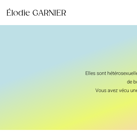
Élodie GARNIER
Elles son
t hétérosexuel
de b
Vous avez vécu une