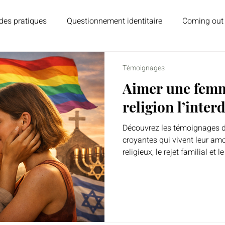
des pratiques
Questionnement identitaire
Coming out
ns et lecture
Psychologie et émotions
Homoparentali
Témoignages
Aimer une femm
religion l’interd
Découvrez les témoignages 
croyantes qui vivent leur amo
religieux, le rejet familial et le