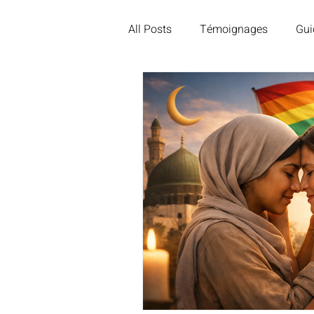
All Posts
Témoignages
Gui
Divorce et séparation
Roma
Homosexualité et religion